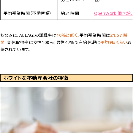
平均残業時間（不動産業）
約31時間
OpenWork 働き
ちなみに、ALLAGIの離職率は
10％
と低く
、平均残業時間は
21.57 時
間
。育休取得率は
女性100％：男性47％
で有給休暇は
平均9日くらい
取
得されています。
ホワイトな不動産会社の特徴