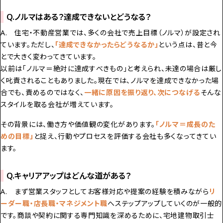
Q.ノルマはある？達成できないとどうなる？
A. 住宅・不動産営業では、多くの会社で売上目標（ノルマ）が設定され
ています。ただし、
「達成できなかったらどうなるか」
という点は、昔と今
とで大きく変わってきています。
以前は「ノルマ＝絶対に達成すべきもの」と考えられ、未達の場合は厳し
く叱責されることもありました。現在では、ノルマを達成できなかった場
合でも、責めるのではなく、
一緒に原因を振り返り、次につなげる
――そんな
スタイルを取る会社が増えています。
その背景には、働き方や価値観の変化があります。
「ノルマ＝成長のた
めの目標」
と捉え、行動やプロセスを評価する会社も多くなってきてい
ます。
Q.キャリアアップはどんな道がある？
A. まず営業スタッフとしてお客様対応や提案の経験を積みながら
リ
ーダー職・店長職・マネジメント職
へステップアップしていくのが一般的
です。商談や契約に関する専門知識を深めるために、
宅地建物取引士