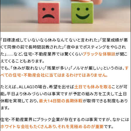
「目標達成していないなら休みなんてないと言われた」「営業成績が悪
くて同僚の前で長時間説教された」「夜中までポスティングをやらされ
た」……など、住宅・不動産業界では驚くくらい
ブラックな体験談
が聞こ
えてくることもあります。
でも、「休みが取れない」「残業が多い」「ノルマが厳しい」というのは、
す
べての住宅・不動産会社に当てはまるわけではありません。
たとえば、ALLAGIの場合、希望を出せば
土日でも休みを取る
ことが可
能。平日より休みづらいのは事実ですが予定の組み方を工夫して土日
休暇を実現しており、
最大14日間の長期休暇
が取得できる制度もあり
ます。
住宅・不動産業界にブラック企業が存在するのは事実ですが、なかには
ホワイトな会社もたくさん
あり、それを見極めるのが重要
です。