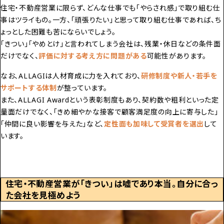
住宅・不動産営業に限らず、どんな仕事でも「やらされ感」で取り組む仕
事はツライもの。一方、「頑張りたい」と思って取り組む仕事であれば、ち
ょっとした困難も苦にならいでしょう。
「きつい」「やめとけ」と言われてしまう会社は、残業・休日などの条件面
だけでなく、
評価に対する考え方に問題がある
可能性があります。
なお、ALLAGIは人材育成に力を入れており、
研修制度や新人・若手を
サポートする体制
が整っています。
また、
ALLAGI Awardと
いう表彰制度もあり、契約数や粗利といった定
量面だけでなく、「きめ細やかな接客で顧客満足度の向上に寄与した」
「仲間に良い影響を与えた」など、
定性面も加味して受賞者を選出
して
います。
住宅・不動産営業が「きつい」は嘘であり本当。自分に合っ
た会社を見極めよう