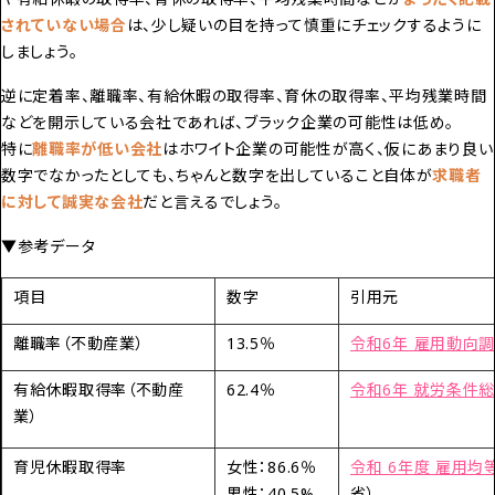
されていない場合
は、少し疑いの目を持って慎重にチェックするように
しましょう。
逆に定着率、離職率、有給休暇の取得率、育休の取得率、平均残業時間
などを開示している会社であれば、ブラック企業の可能性は低め。
特に
離職率が低い会社
はホワイト企業の可能性が高く、仮にあまり良い
数字でなかったとしても、ちゃんと数字を出していること自体が
求職者
に対して誠実な会社
だと言えるでしょう。
▼参考データ
項目
数字
引用元
離職率（不動産業）
13.5％
令和6年 雇用動向
有給休暇取得率（不動産
62.4％
令和6年 就労条件
業）
育児休暇取得率
女性：86.6％
令和 6年度 雇用均
男性：40.5%
省）