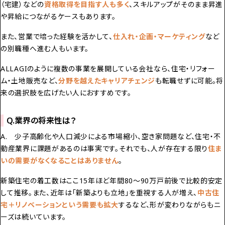
（宅建）
などの
資格取得を目指す人も多く
、スキルアップがそのまま昇進
や昇給につながるケースもあります。
また、営業で培った経験を活かして、
仕入れ・企画・マーケティング
など
の別職種へ進む人もいます。
ALLAGIのように複数の事業を展開している会社なら、住宅・リフォー
ム・土地販売など、
分野を越えたキャリアチェンジ
も転職せずに可能。将
来の選択肢を広げたい人におすすめです。
Q.業界の将来性は？
A. 少子高齢化や人口減少による市場縮小、空き家問題など、住宅・不
動産業界に課題があるのは事実です。それでも、人が存在する限り
住ま
いの需要がなくなることはありません
。
新築住宅の着工数はここ15年ほど年間80〜90万戸前後で比較的安定
して推移。また、近年は「新築よりも立地」を重視する人が増え、
中古住
宅＋リノベーションという需要も拡大
するなど、形が変わりながらもニ
ーズは続いています。