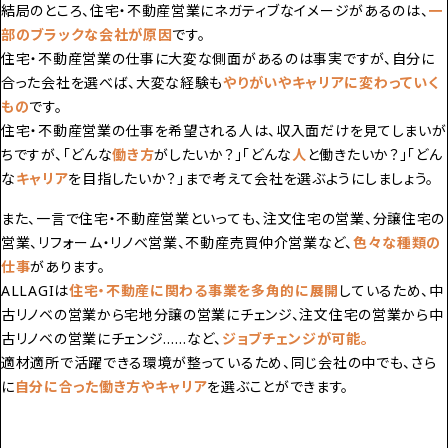
結局のところ、住宅・不動産営業にネガティブなイメージがあるのは、
一
部のブラックな会社が原因
です。
住宅・不動産営業の仕事に大変な側面があるのは事実ですが、自分に
合った会社を選べば、
大変な経験も
やりがいやキャリアに変わっていく
もの
です。
住宅・不動産営業の仕事を希望される人は、収入面だけを見てしまいが
ちですが、
「どんな
働き方
がしたいか？」「どんな
人
と働きたいか？」「どん
な
キャリア
を目指したいか？」
まで考えて会社を選ぶようにしましょう。
また、一言で住宅・不動産営業といっても、
注文住宅の営業、分譲住宅の
営業、リフォーム・リノベ営業、不動産売買仲介営業
など、
色々な種類の
仕事
があります。
ALLAGIは
住宅・不動産に関わる事業を多角的に展開
しているため、中
古リノベの営業から宅地分譲の営業にチェンジ、注文住宅の営業から中
古リノベの営業にチェンジ……など、
ジョブチェンジが可能。
適材適所で活躍できる環境が整っているため、同じ会社の中でも、さら
に
自分に合った働き方やキャリア
を選ぶことができます。