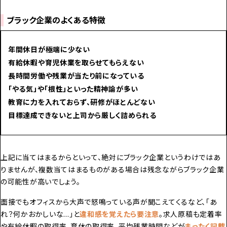
ブラック企業のよくある特徴
年間休日が極端に少ない
有給休暇や育児休業を取らせてもらえない
長時間労働や残業が当たり前になっている
「やる気」や「根性」といった精神論が多い
教育に力を入れておらず、研修がほとんどない
目標達成できないと上司から厳しく詰められる
上記に当てはまるからといって、絶対にブラック企業というわけではあ
りませんが、複数当てはまるものがある場合は残念ながらブラック企業
の可能性が高いでしょう。
面接でもオフィスから大声で怒鳴っている声が聞こえてくるなど、
「あ
れ？何かおかしいな…」
と
違和感を覚えたら要注意
。求人原稿も
定着率
や有給休暇の取得率、育休の取得率、平均残業時間などが
まったく記載