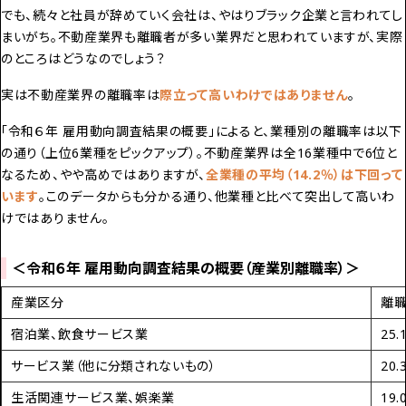
でも、続々と社員が辞めていく会社は、やはりブラック企業と言われてし
まいがち。不動産業界も離職者が多い業界だと思われていますが、実際
のところはどうなのでしょう？
実は
不動産業界の離職率は
際立って高いわけではありません
。
「令和６年 雇用動向調査結果の概要」によると、業種別の離職率は以下
の通り（上位6業種をピックアップ）。不動産業界は全16業種中で6位と
なるため、やや高めではありますが、
全業種の平均（14.2％）は下回って
います
。このデータからも分かる通り、他業種と比べて突出して高いわ
けではありません。
＜令和６年 雇用動向調査結果の概要（産業別離職率）＞
産業区分
離
宿泊業、飲食サービス業
25.
サービス業（他に分類されないもの）
20.
生活関連サービス業、娯楽業
19.