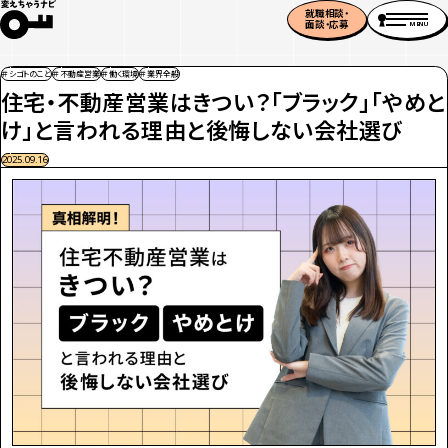
就職相談・
面談・応募
MENU
＃シゴトのこと
＃不動産営業
＃働く環境
＃業界全般
住宅・不動産営業はきつい？「ブラック」「やめと
け」と言われる理由と後悔しない会社選び
2025.09.16