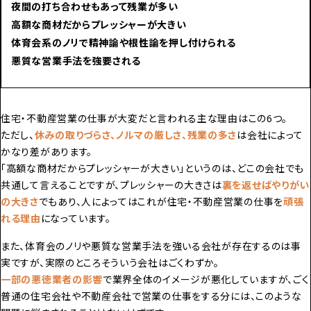
夜間の打ち合わせもあって残業が多い
高額な商材だからプレッシャーが大きい
体育会系のノリで精神論や根性論を押し付けられる
悪質な営業手法を強要される
住宅・不動産営業の仕事が大変だと言われる主な理由はこの6つ。
ただし、
休みの取りづらさ、ノルマの厳しさ、残業の多さ
は会社によって
かなり差があります。
「高額な商材だからプレッシャーが大きい」というのは、どこの会社でも
共通して言えることですが、プレッシャーの大きさは
裏を返せばやりがい
の大きさ
でもあり、人によってはこれが住宅・不動産営業の仕事を
頑張
れる理由
になっています。
また、体育会のノリや悪質な営業手法を強いる会社が存在するのは事
実ですが、実際のところそういう会社はごくわずか。
一部の悪徳業者の影響
で業界全体のイメージが悪化していますが、ごく
普通の住宅会社や不動産会社で営業の仕事をする分には、このような