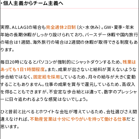
・個人主義からチーム主義へ
実際、ALLAGIの場合も
完全週休2日制
（火・水休み）。GW・夏季・年末
年始の長期休暇がしっかり設けられており、バースデー休暇や国内旅行
の場合は1週間、海外旅行の場合は2週間の休暇が取得できる制度もあ
ります。
毎日20時になるとパソコンが強制的にシャットダウンするため、
残業は
あっても1日1時間程度
。また、成果が出さないと給料が貰えないような
歩合給ではなく、
固定給
を採用
しているため、月々の給与が大きく変動
することもありません。仕事の成果を賞与で還元しているため、高収入
を得ることもできますが、不安定な歩合給とは違って、数字のプレッシャ
ーに日々追われるような感覚はないでしょう。
ひと昔前と比べるとホワイトな会社が増えているため、会社選びさえ間
違えなければ、
不動産営業は十分にやりがいを持って働ける仕事
だと
思います。