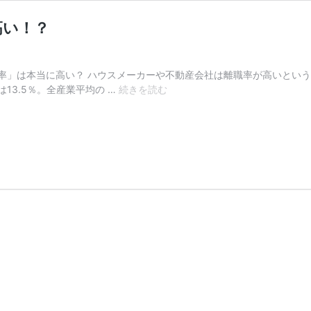
高い！？
率」は本当に高い？ ハウスメーカーや不動産会社は離職率が高いとい
ハ
13.5％。全産業平均の …
続きを読む
ウ
ス
メ
ー
カ
ー
や
不
動
産
業
界
の
離
職