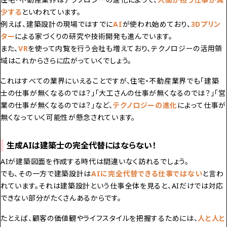
少する
といわれています。
例えば、建築設計の現場ではすでに
AI
が使われ始めており、
3Dプリン
ター
による家づくりの研究や技術開発も進んでいます。
また、
VR
を使って内覧を行う会社も増えており、テクノロジーの活用領
域はこれからさらに広がっていくでしょう。
これはすべての業界にいえることですが、住宅・不動産業界でも「建築
士の仕事が無くなるのでは？」「大工さんの仕事が無くなるのでは？」「営
業の仕事が無くなるのでは？」など、
テクノロジーの進化
によって仕事が
無くなっていく可能性が懸念されています。
生成AIは建築士の完全代替にはならない！
AIが建築図面を作成する時代は間違いなく訪れるでしょう。
でも、その一方で建築設計は
AIに完全代替できる仕事ではない
と言わ
れています。それは建築設計という仕事全体を見ると、AIだけでは対応
できない部分がたくさんあるからです。
たとえば、顧客の価値観やライフスタイルを把握するためには、
人と人と