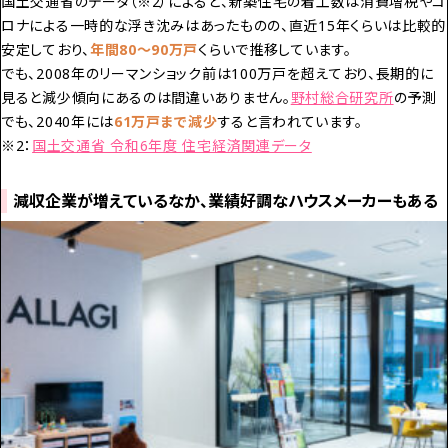
国土交通省のデータ（※2）によると、新築住宅の着工数は消費増税やコ
ロナによる一時的な浮き沈みはあったものの、直近15年くらいは比較的
安定しており、
年間80～90万戸
くらいで推移しています。
でも、2008年のリーマンショック前は100万戸を超えており、長期的に
見ると減少傾向にあるのは間違いありません。
野村総合研究所
の予測
でも、2040年には
61万戸まで減少
すると言われています。
※2：
国土交通省 令和6年度 住宅経済関連データ
減収企業が増えているなか、業績好調なハウスメーカーもある