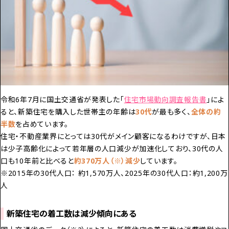
令和6年7月に国土交通省が発表した「
住宅市場動向調査報告書
」によ
ると、新築住宅を購入した世帯主の年齢は
30代
が最も多く、
全体の約
半数
を占めています。
住宅・不動産業界にとっては30代がメイン顧客になるわけですが、日本
は少子高齢化によって若年層の人口減少が加速化しており、30代の人
口も10年前と比べると
約370万人（※）減少
しています。
※2015年の30代人口： 約1,570万人、2025年の30代人口：約1,200万
人
新築住宅の着工数は減少傾向にある