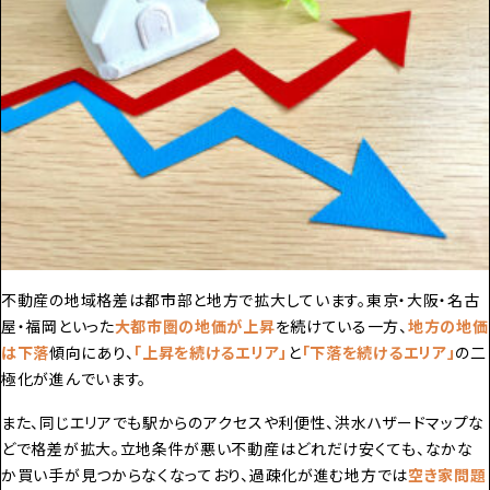
不動産の地域格差は都市部と地方で拡大しています。東京・大阪・名古
屋・福岡といった
大都市圏の地価が上昇
を続けている一方、
地方の地価
は下落
傾向にあり、
「上昇を続けるエリア」
と
「下落を続けるエリア」
の二
極化が進んでいます。
また、同じエリアでも駅からのアクセスや利便性、洪水ハザードマップな
どで格差が拡大。立地条件が悪い不動産はどれだけ安くても、なかな
か買い手が見つからなくなっており、過疎化が進む地方では
空き家
問題