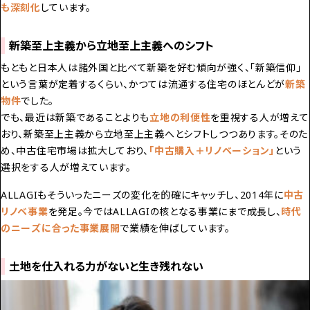
も深刻化
しています。
新築至上主義から立地至上主義へのシフト
もともと日本人は諸外国と比べて新築を好む傾向が強く、「新築信仰」
という言葉が定着するくらい、かつては流通する住宅のほとんどが
新築
物件
でした。
でも、最近は新築であることよりも
立地の利便性
を重視する人が増えて
おり、新築至上主義から立地至上主義へとシフトしつつあります。そのた
め、中古住宅市場は拡大しており、
「中古購入＋リノベーション」
という
選択をする人が増えています。
ALLAGIもそういったニーズの変化を的確にキャッチし、2014年に
中古
リノベ事業
を発足。今ではALLAGIの核となる事業にまで成長し、
時代
のニーズに合った事業展開
で業績を伸ばしています。
土地を仕入れる力がないと生き残れない