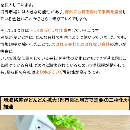
を拡大しています。
海外市場には大きな可能性があり、
海外にも目を向けて事業を展開
し
ている会社はこれからさらに伸びていくでしょう。
そして、3つ目は
正しくまっとうな仕事
をしている点です。
景気が良いときは、どんな会社でも同じように儲かっていました。でも、
市場規模が縮小したことで、
選ばれる会社と選ばれない会社
の違いが
明白に。
いい加減な仕事をしている会社や時代の変化に対応できず昔と同じこ
と続けている会社は次々と淘汰されているため、市場規模が縮小して
も、勝ち組の会社は
より伸びていく
可能性が高そうです。
地域格差がどんどん拡大！都市部と地方で需要の二極化が
加速