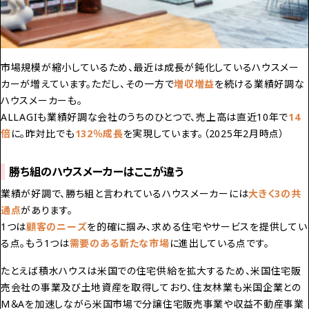
市場規模が縮小しているため、最近は成長が鈍化しているハウスメー
カーが増えています。ただし、その一方で
増収増益
を続ける業績好調な
ハウスメーカーも。
ALLAGIも業績好調な会社のうちのひとつで、売上高は直近10年で
14
倍
に。昨対比でも
132％成長
を実現しています。（2025年2月時点）
勝ち組のハウスメーカーはここが違う
業績が好調で、勝ち組と言われているハウスメーカーには
大きく3の共
通点
があります。
1つは
顧客のニーズ
を的確に掴み、求める住宅やサービスを提供してい
る点。もう1つは
需要のある新たな市場
に進出している点です。
たとえば積水ハウスは米国での住宅供給を拡大するため、米国住宅販
売会社の事業及び土地資産を取得しており、住友林業も米国企業との
M＆Aを加速しながら米国市場で分譲住宅販売事業や収益不動産事業