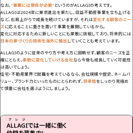
なお、
“事業には使命が必要”
というのがALLAGIの考えです。
ALLAGIは2024年に東京進出を果たし、収益不動産事業を立ち上げる
など、右肩上がりで成長を続けていますが、それは
変化する顧客のニー
ズ
に応えることに重きを置いて事業を展開しているから。
変化に対応するために新しいことにも果敢に挑戦しており、将来的には
日本の家づくりの技術を海外に輸出
していくことも考えています。
ALLAGIのように従来のやり方や考え方に固執せず、顧客のニーズを正
確にとらえ、
柔軟に変化していける会社
なら今後も成長していく可能性
は高いでしょう。
住宅・不動産業界で就職を考えているなら、会社規模や歴史、ネームバ
リュー、ブランド力といったものにとらわれず、
将来性
をしっかり見極め
て慎重に会社を選ぶようにしましょう。
アレジ
ALLAGI
では一緒に働く