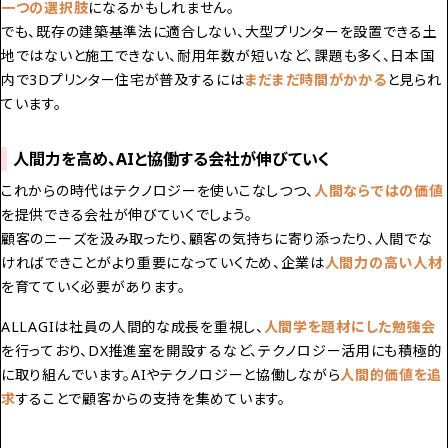
一つの選択肢
になるかもしれません。
でも、既存の建築基準法に適合しない、大型プリンターを設置できる土
地ではないと施工できない、耐用年数が短いなど、課題も多く、日本国
内で3Dプリンター住宅が普及するには
まだまだ時間がかかる
と見られ
ています。
人間力を高め、AIと協働する会社が伸びていく
これからの時代はテクノロジーを使いこなしつつ、
人間ならではの価値
を提供できる会社が伸びていくでしょう。
顧客のニーズを汲み取ったり、顧客の気持ちに寄り添ったり、人間でな
ければできことがより重要になっていくため、企業は
人間力の高い人材
を育てていく必要があります。
ALLAGIは社員の人間的な成長を重視し、
人間学を題材にした勉強会
を行っており、DX推進室を開設するなど、テクノロジー活用にも積極的
に取り組んでいます。AIやテクノロジーと協働しながら
人間的価値を追
求
することで顧客からの支持を集めています。