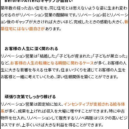
Before⇒Afterのギャップが面白い
築年数の経った古い住宅を、同じ住宅とは思えないような姿に生まれ変わ
らせるのがリノベーション営業の醍醐味です。リノベーション前とリノベーシ
ョン後のギャップが大きければ大きいほど、完成したときの感動も大きく、
新
築住宅にはない面白さが
あります。
お客様の人生に深く関われる
リノベーション営業は「結婚した」「子どもが産まれた」「子どもが巣立った」
など、
お客様の人生の転機となる瞬間に関わるケース
が多く
、お客様の人
生に大きな影響を与える仕事です。住まいづくりを通じてお客様の人生を
お客様と一緒に考えていくため、深い信頼関係を築くことができます。
頑張り次第でしっかり稼げる
リノベーション営業は固定給に加え、
インセンティブが支給される給与体
系
が多く、成果を上げれば収入を大幅に増やすことができます。特に中古
物件を仕入れ、リノベーションして販売するリノベ再販はリスクの高いビジ
ネスですが、上手くいけば大きな利益を得ることができます。