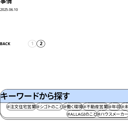
事情
2025.06.10
1
2
BACK
キーワードから探す
＃注文住宅営業
＃シゴトのこと
＃働く環境
＃不動産営業
＃年収
＃
＃ALLAGIのこと
＃ハウスメーカ