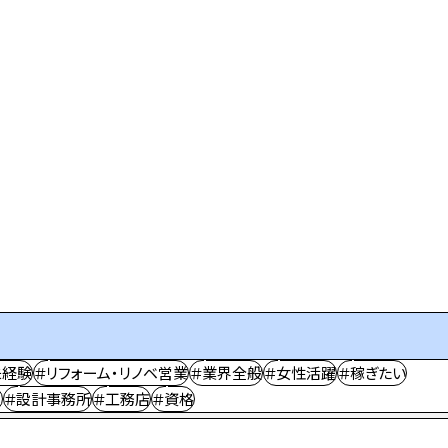
未経験
＃リフォーム・リノベ営業
＃業界全般
＃女性活躍
＃稼ぎたい
ー
＃設計事務所
＃工務店
＃資格