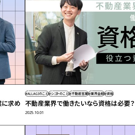
#ALLAGIのこと
#シゴトのこと
#不動産営業
#業界全般
#資格
業に求め
不動産業界で働きたいなら
資格は必要？
2025.10.01