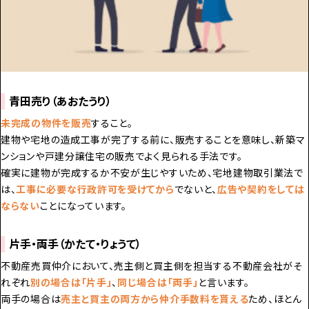
青田売り（あおたうり）
未完成の物件を販売
すること。
建物や宅地の造成工事が完了する前に、販売することを意味し、新築マ
ンションや戸建分譲住宅の販売でよく見られる手法です。
確実に建物が完成するか不安が生じやすいため、宅地建物取引業法で
は、
工事に必要な行政許可を受けてから
でないと、
広告や契約をしては
ならない
ことになっています。
片手・両手（かたて・りょうて）
不動産売買仲介において、売主側と買主側を担当する不動産会社がそ
れぞれ
別の場合は「片手」
、
同じ場合は「両手」
と言います。
両手の場合は
売主と買主の両方から仲介手数料を貰える
ため、ほとん