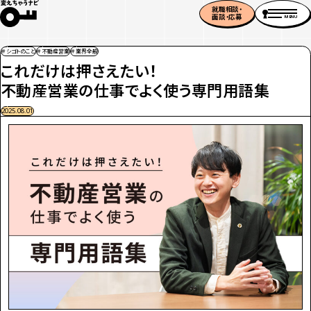
就職相談・
面談・応募
MENU
＃シゴトのこと
＃不動産営業
＃業界全般
これだけは押さえたい！
不動産営業の仕事でよく使う専門用語集
2025.08.01