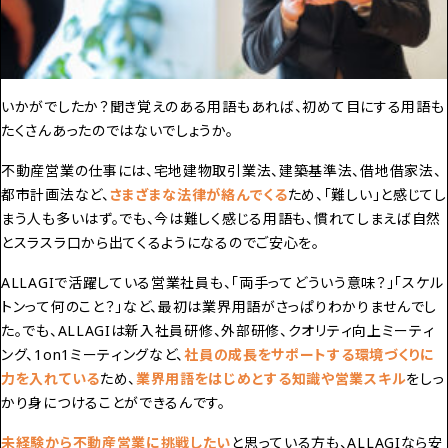
いかがでしたか？聞き覚えのある用語もあれば、初めて目にする用語も
たくさんあったのではないでしょうか。
不動産営業の仕事には、
宅地建物取引業法、建築基準法、借地借家法、
都市計画法
など、
さまざまな法律が絡んでくる
ため、「難しい」と感じてし
まう人も多いはず。でも、今は難しく感じる用語も、慣れてしまえば自然
とスラスラ口から出てくるようになるのでご安心を。
ALLAGIで活躍している営業社員も、「両手ってどういう意味？」「スケル
トンって何のこと？」など、最初は業界用語がさっぱりわかりませんでし
た。でも、ALLAGIは
新入社員研修、外部研修、クオリティ向上ミーティ
ング、1on1ミーティング
など、
社員の成長をサポートする環境づくりに
力を入れている
ため、
業界用語をはじめとする知識や営業スキル
をしっ
かり身につけることができるんです。
未経験から不動産営業に挑戦したい
と思っている方も、ALLAGIなら安