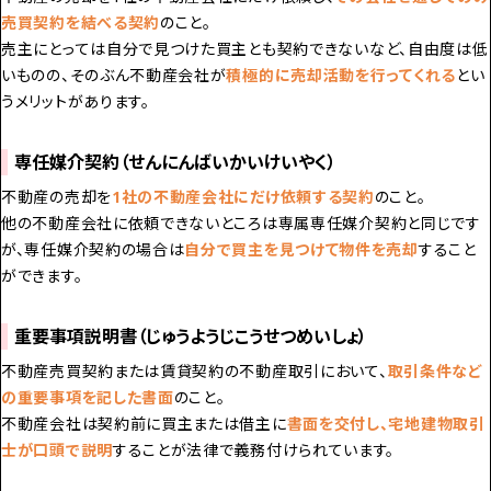
売買契約を結べる契約
のこと。
売主にとっては自分で見つけた買主とも契約できないなど、自由度は低
いものの、そのぶん
不動産会社が
積極的に売却活動を行ってくれる
とい
うメリットがあります。
専任媒介契約（せんにんばいかいけいやく）
不動産の売却を
1社の不動産会社にだけ依頼する契約
のこと。
他の不動産会社に依頼できないところは専属専任媒介契約と同じです
が、専任媒介契約の場合は
自分で買主を見つけて物件を売却
すること
ができます。
重要事項説明書（じゅうようじこうせつめいしょ）
不動産売買契約または賃貸契約の不動産取引において、
取引条件など
の重要事項を記した書面
のこと。
不動産会社は
契約前に
買主または借主に
書面を交付し、宅地建物取引
士が口頭で説明
することが法律で義務付けられています。