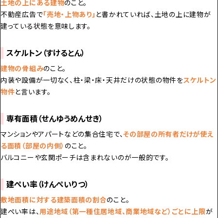
土地の上にある建物
のこと。
不動産広告で
「売地・上物あり」
と書かれていれば、土地の上に建物が
建っている状態を意味します。
スケルトン（すけるとん）
建物の骨組み
のこと。
内装や設備が一切なく、柱・梁・床・天井だけの状態の物件を
スケルトン
物件
と言います。
専有面積（せんゆうめんせき）
マンションやアパートなどの集合住宅で、
その部屋の所有者だけが使え
る面積（部屋の内側）
のこと。
バルコニーや玄関ポーチは含まれないのが一般的です。
建ぺい率（けんぺいりつ）
敷地面積に対する建築面積の割合
のこと。
建ぺい率は、
用途地域（第一種住居地域、商業地域など）ごとに上限
が