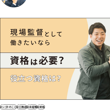
#シゴトのこと
#工務店
#未経験
#資格